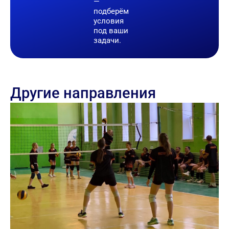
—
подберём
условия
под ваши
задачи.
Другие направления