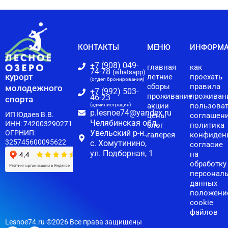
КОНТАКТЫ
МЕНЮ
ИНФОРМ
+7 (908) 049-
главная
как
74-78
(whatsapp)
курорт
летние
проехать
(отдел бронирования)
сборы
правила
молодежного
+7 (992) 503-
проживание
проживан
46-23
спорта
(администрация)
акции
пользова
p.lesnoe74@yandex.ru
ИП Юдаев В.В.
цены
соглашен
Челябинская обл.,
ИНН: 742003290271
блог
политика
Увельский р-н.,
ОГРНИП:
галерея
конфиден
325745600095622
с. Хомутинино,
согласие
ул. Подборная, 1
на
обработку
персонал
данных
положени
cookie
файлов
Lesnoe74.ru ©2026 Все права защищены