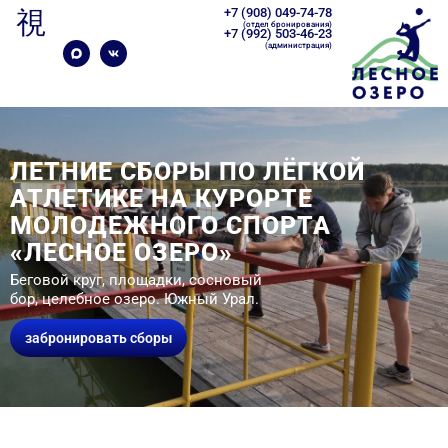
+7 (908) 049-74-78
(отдел бронирования)
+7 (992) 503-46-23
(администрация)
ЛЕТНИЕ СБОРЫ ПО ЛЁГКОЙ
АТЛЕТИКЕ НА КУРОРТЕ
МОЛОДЕЖНОГО СПОРТА
«ЛЕСНОЕ ОЗЕРО»
Беговой круг, площадки, сосновый
бор, целебное озеро. Южный Урал.
забронировать сборы