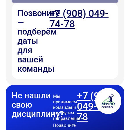
+7 (908) 049-
Позвоните
—
74-78
подберём
даты
для
вашей
команды
+7 (908)
Не нашли
Мы
принимаем
свою
049-74-
команды и
дисциплину?
по другим
78
направлениям.
Позвоните